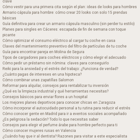
clave
Cómo vestir para una primera cita según el plan: ideas de looks para hombres
Armario cápsula para hombre: cómo crear 20 looks con solo 15 prendas
básicas
Guía definitiva para crear un armario cápsula masculino (sin perder tu estilo)
Planes para singles en Cáceres: escapada de fin de semana con toque
picante
Cómo optimizar el consumo eléctrico al cargar tu coche en casa
Claves del mantenimiento preventivo del filtro de partículas de tu coche
Guía para encontrar pareja en Molina de Segura
Tipos de cargadores para coches eléctricos y cómo elegir el adecuado
Cómo pedir un préstamo sin nómina: claves para conseguirlo
Reiki para la ansiedad y el estrés del trabajo: ¿Funciona de verdad?
¿Cuánto pagas de intereses en una hipoteca?
Cómo combinar unas zapatillas Salomon​
Reformar para alquilar, consejos para rentabilizar tu inversión
¿Qué es la limpieza industrial y qué herramientas necesitas?
Consejos básicos para enviar flores a un hospital
Los mejores planes deportivos para conocer chicas en Zaragoza
Cómo incorporar el autocuidado personal a tu rutina para reducir el estrés
Cómo conocer gente en Madrid para ir a eventos sociales acompañado
¿Es peligrosa la sedación? Todo lo que necesitas saber
Consejos para elegir el perfume árabe para hombre perfecto para ti
Cómo conocer mujeres rusas en Valencia
¿Cuándo hay que ir al dentista? Razones para visitar a este especialista