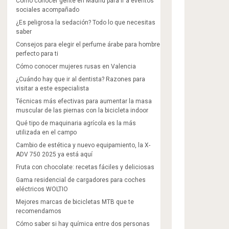
Cómo conocer gente en Madrid para ir a eventos
sociales acompañado
¿Es peligrosa la sedación? Todo lo que necesitas
saber
Consejos para elegir el perfume árabe para hombre
perfecto para ti
Cómo conocer mujeres rusas en Valencia
¿Cuándo hay que ir al dentista? Razones para
visitar a este especialista
Técnicas más efectivas para aumentar la masa
muscular de las piernas con la bicicleta indoor
Qué tipo de maquinaria agrícola es la más
utilizada en el campo
Cambio de estética y nuevo equipamiento, la X-
ADV 750 2025 ya está aquí
Fruta con chocolate: recetas fáciles y deliciosas
Gama residencial de cargadores para coches
eléctricos WOLTIO
Mejores marcas de bicicletas MTB que te
recomendamos
Cómo saber si hay química entre dos personas