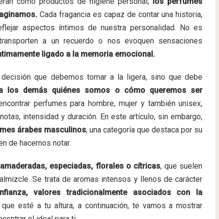
ran como productos de higiene personal,
los perfumes
maginamos.
Cada fragancia es capaz de contar una historia,
flejar aspectos íntimos de nuestra personalidad. No es
transporten a un recuerdo o nos evoquen sensaciones
 íntimamente ligado a la memoria emocional.
 decisión que debemos tomar a la ligera, sino que debe
 a los demás quiénes somos o cómo queremos ser
encontrar perfumes para hombre, mujer y también unisex,
notas, intensidad y duración. En este artículo, sin embargo,
umes árabes masculinos
, una categoría que destaca por su
nen de hacernos notar.
amaderadas, especiadas, florales o cítricas
, que suelen
 almizcle. Se trata de aromas intensos y llenos de carácter
onfianza, valores tradicionalmente asociados con la
ue esté a tu altura, a continuación, te vamos a mostrar
ontrar el ideal para ti.