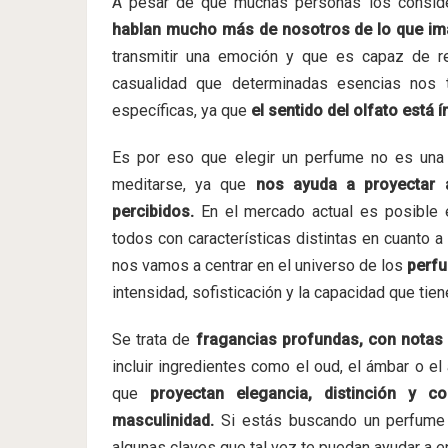
A pesar de que muchas personas los conside
hablan mucho más de nosotros de lo que i
transmitir una emoción y que es capaz de re
casualidad que determinadas esencias nos 
específicas, ya que
el sentido del olfato está
Es por eso que elegir un perfume no es una
meditarse, ya que
nos ayuda a proyectar
percibidos.
En el mercado actual es posible 
todos con características distintas en cuanto a 
nos vamos a centrar en el universo de los
perf
intensidad, sofisticación y la capacidad que tie
Se trata de
fragancias profundas, con notas 
incluir ingredientes como el oud, el ámbar o el
que
proyectan elegancia, distinción y c
masculinidad.
Si estás buscando un perfume q
algunas claves que tal vez te puedan ayudar a enc