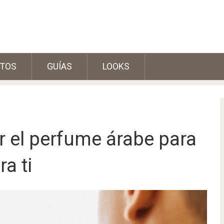
TOS
GUÍAS
LOOKS
r el perfume árabe para
a ti