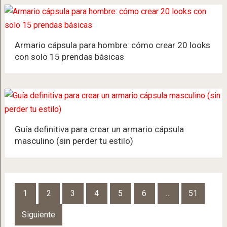
Armario cápsula para hombre: cómo crear 20 looks
con solo 15 prendas básicas
Guía definitiva para crear un armario cápsula
masculino (sin perder tu estilo)
Navegación
1
2
3
4
5
6
…
51
de
Siguiente