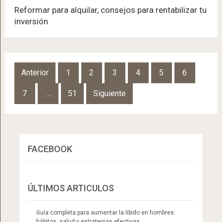
Reformar para alquilar, consejos para rentabilizar tu
inversión
Navegación
Anterior
1
2
3
4
5
6
de
7
…
51
Siguiente
entradas
FACEBOOK
ÚLTIMOS ARTICULOS
Guía completa para aumentar la libido en hombres:
hábitos, salud y estrategias efectivas