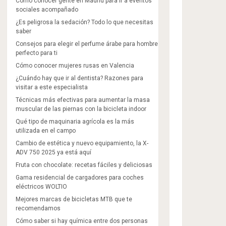
Cómo conocer gente en Madrid para ir a eventos
sociales acompañado
¿Es peligrosa la sedación? Todo lo que necesitas
saber
Consejos para elegir el perfume árabe para hombre
perfecto para ti
Cómo conocer mujeres rusas en Valencia
¿Cuándo hay que ir al dentista? Razones para
visitar a este especialista
Técnicas más efectivas para aumentar la masa
muscular de las piernas con la bicicleta indoor
Qué tipo de maquinaria agrícola es la más
utilizada en el campo
Cambio de estética y nuevo equipamiento, la X-
ADV 750 2025 ya está aquí
Fruta con chocolate: recetas fáciles y deliciosas
Gama residencial de cargadores para coches
eléctricos WOLTIO
Mejores marcas de bicicletas MTB que te
recomendamos
Cómo saber si hay química entre dos personas