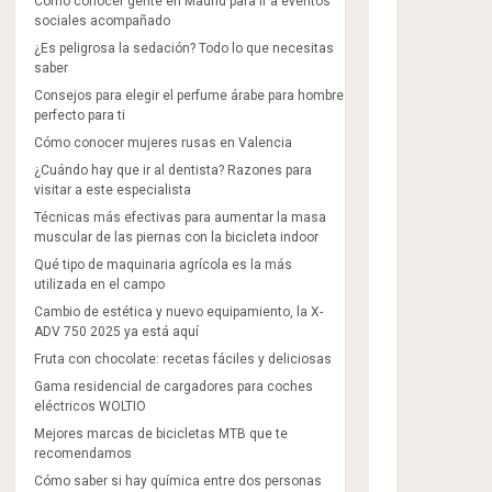
Cómo conocer gente en Madrid para ir a eventos
sociales acompañado
¿Es peligrosa la sedación? Todo lo que necesitas
saber
Consejos para elegir el perfume árabe para hombre
perfecto para ti
Cómo conocer mujeres rusas en Valencia
¿Cuándo hay que ir al dentista? Razones para
visitar a este especialista
Técnicas más efectivas para aumentar la masa
muscular de las piernas con la bicicleta indoor
Qué tipo de maquinaria agrícola es la más
utilizada en el campo
Cambio de estética y nuevo equipamiento, la X-
ADV 750 2025 ya está aquí
Fruta con chocolate: recetas fáciles y deliciosas
Gama residencial de cargadores para coches
eléctricos WOLTIO
Mejores marcas de bicicletas MTB que te
recomendamos
Cómo saber si hay química entre dos personas