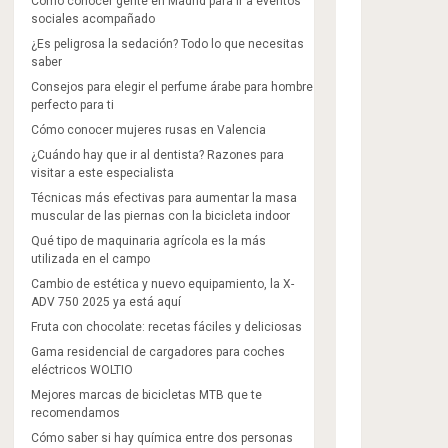
Cómo conocer gente en Madrid para ir a eventos
sociales acompañado
¿Es peligrosa la sedación? Todo lo que necesitas
saber
Consejos para elegir el perfume árabe para hombre
perfecto para ti
Cómo conocer mujeres rusas en Valencia
¿Cuándo hay que ir al dentista? Razones para
visitar a este especialista
Técnicas más efectivas para aumentar la masa
muscular de las piernas con la bicicleta indoor
Qué tipo de maquinaria agrícola es la más
utilizada en el campo
Cambio de estética y nuevo equipamiento, la X-
ADV 750 2025 ya está aquí
Fruta con chocolate: recetas fáciles y deliciosas
Gama residencial de cargadores para coches
eléctricos WOLTIO
Mejores marcas de bicicletas MTB que te
recomendamos
Cómo saber si hay química entre dos personas