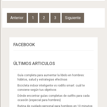
Navegación
Anterior
1
2
3
Siguiente
de
entradas
FACEBOOK
ÚLTIMOS ARTICULOS
Guía completa para aumentar la libido en hombres:
hábitos, salud y estrategias efectivas
Bicicleta indoor inteligente vs rodillo smart: cuál te
conviene según tus objetivos
Dónde encontrar guías completas de outfits para cada
ocasión (especial para hombres)
Rutina de cuidado personal para hombres en 10 minutos: