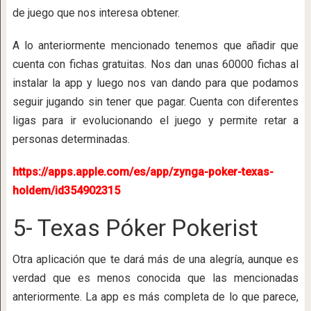
de juego que nos interesa obtener.
A lo anteriormente mencionado tenemos que añadir que
cuenta con fichas gratuitas. Nos dan unas 60000 fichas al
instalar la app y luego nos van dando para que podamos
seguir jugando sin tener que pagar. Cuenta con diferentes
ligas para ir evolucionando el juego y permite retar a
personas determinadas.
https://apps.apple.com/es/app/zynga-poker-texas-
holdem/id354902315
5- Texas Póker Pokerist
Otra aplicación que te dará más de una alegría, aunque es
verdad que es menos conocida que las mencionadas
anteriormente. La app es más completa de lo que parece,