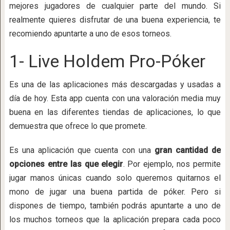
mejores jugadores de cualquier parte del mundo. Si
realmente quieres disfrutar de una buena experiencia, te
recomiendo apuntarte a uno de esos torneos.
1- Live Holdem Pro-Póker
Es una de las aplicaciones más descargadas y usadas a
día de hoy. Esta app cuenta con una valoración media muy
buena en las diferentes tiendas de aplicaciones, lo que
demuestra que ofrece lo que promete.
Es una aplicación que cuenta con una
gran cantidad de
opciones entre las que elegir
. Por ejemplo, nos permite
jugar manos únicas cuando solo queremos quitarnos el
mono de jugar una buena partida de póker. Pero si
dispones de tiempo, también podrás apuntarte a uno de
los muchos torneos que la aplicación prepara cada poco