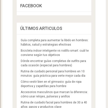
FACEBOOK
ÚLTIMOS ARTICULOS
Guía completa para aumentar la libido en hombres:
hábitos, salud y estrategias efectivas
Bicicleta indoor inteligente vs rodillo smart: cuál te
conviene según tus objetivos
Dónde encontrar guías completas de outfits para
cada ocasión (especial para hombres)
Rutina de cuidado personal para hombres en 10
minutos: guía práctica para verte mejor cada día
Cómo vestir bien en el gimnasio: guía de ropa
deportiva y zapatillas para hombre
Accesorios masculinos que marcan la diferencia:
cómo usar relojes, pulseras y anillos
Rutina de cuidado facial para hombres de 30 a 40
años: pasos y productos clave