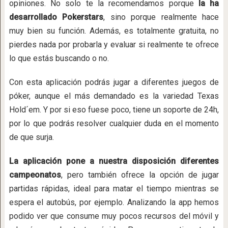
opiniones. No solo te la recomendamos porque
la ha
desarrollado Pokerstars
, sino porque realmente hace
muy bien su función. Además, es totalmente gratuita, no
pierdes nada por probarla y evaluar si realmente te ofrece
lo que estás buscando o no.
Con esta aplicación podrás jugar a diferentes juegos de
póker, aunque el más demandado es la variedad Texas
Hold´em. Y por si eso fuese poco, tiene un soporte de 24h,
por lo que podrás resolver cualquier duda en el momento
de que surja.
La aplicación pone a nuestra disposición diferentes
campeonatos
, pero también ofrece la opción de jugar
partidas rápidas, ideal para matar el tiempo mientras se
espera el autobús, por ejemplo. Analizando la app hemos
podido ver que consume muy pocos recursos del móvil y