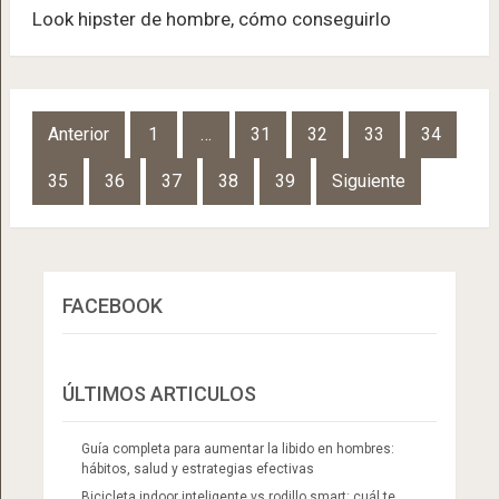
Look hipster de hombre, cómo conseguirlo
Navegación
Anterior
1
…
31
32
33
34
de
35
36
37
38
39
Siguiente
entradas
FACEBOOK
ÚLTIMOS ARTICULOS
Guía completa para aumentar la libido en hombres:
hábitos, salud y estrategias efectivas
Bicicleta indoor inteligente vs rodillo smart: cuál te