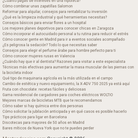
¿Cuánto pagas de intereses en una hipoteca?
Cómo combinar unas zapatillas Salomon​
Reformar para alquilar, consejos para rentabilizar tu inversión
¿Qué es la limpieza industrial y qué herramientas necesitas?
Consejos básicos para enviar flores a un hospital
Los mejores planes deportivos para conocer chicas en Zaragoza
Cómo incorporar el autocuidado personal a tu rutina para reducir el estrés
Cómo conocer gente en Madrid para ir a eventos sociales acompañado
¿Es peligrosa la sedación? Todo lo que necesitas saber
Consejos para elegir el perfume árabe para hombre perfecto para ti
Cómo conocer mujeres rusas en Valencia
¿Cuándo hay que ir al dentista? Razones para visitar a este especialista
Técnicas más efectivas para aumentar la masa muscular de las piernas con
la bicicleta indoor
Qué tipo de maquinaria agrícola es la más utilizada en el campo
Cambio de estética y nuevo equipamiento, la X-ADV 750 2025 ya está aquí
Fruta con chocolate: recetas fáciles y deliciosas
Gama residencial de cargadores para coches eléctricos WOLTIO
Mejores marcas de bicicletas MTB que te recomendamos
Cómo saber si hay química entre dos personas
Cómo solicitar la jubilación anticipada y en qué casos es posible hacerlo
Tips prácticos para ligar en Barcelona
Discotecas para mayores de 50 años en Madrid​
Bares míticos de Nueva York que no te puedes perder