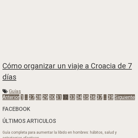
Cómo organizar un viaje a Croacia de 7
días
Guías
Navegación
Anterior
1
…
27
28
29
30
31
32
33
34
35
36
37
…
39
Siguiente
FACEBOOK
de
ÚLTIMOS ARTICULOS
entradas
Guía completa para aumentar la libido en hombres: hábitos, salud y