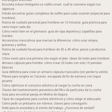
estrategias efectivas
Bicicleta indoor inteligente vs rodillo smart: cuál te conviene según tus
objetivos
Dónde encontrar guías completas de outfits para cada ocasión (especial para
hombres)
Rutina de cuidado personal para hombres en 10 minutos: guía práctica para
verte mejor cada día
Cómo vestir bien en el gimnasio: guía de ropa deportiva y zapatillas para
hombre
Accesorios masculinos que marcan la diferencia: cómo usar relojes,
pulseras y anillos
Rutina de cuidado facial para hombres de 30 a 40 años: pasos y productos
clave
Cómo vestir para una primera cita según el plan: ideas de looks para hombres
Armario cápsula para hombre: cómo crear 20 looks con solo 15 prendas
básicas
Guía definitiva para crear un armario cápsula masculino (sin perder tu estilo)
Planes para singles en Cáceres: escapada de fin de semana con toque
picante
Cómo optimizar el consumo eléctrico al cargar tu coche en casa
Claves del mantenimiento preventivo del filtro de partículas de tu coche
Guía para encontrar pareja en Molina de Segura
Tipos de cargadores para coches eléctricos y cómo elegir el adecuado
Cómo pedir un préstamo sin nómina: claves para conseguirlo
Reiki para la ansiedad y el estrés del trabajo: ¿Funciona de verdad?