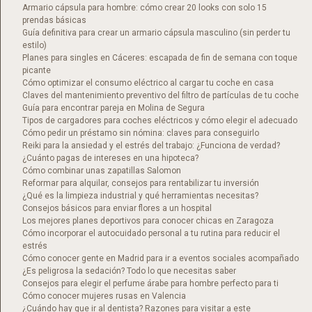
Armario cápsula para hombre: cómo crear 20 looks con solo 15
prendas básicas
Guía definitiva para crear un armario cápsula masculino (sin perder tu
estilo)
Planes para singles en Cáceres: escapada de fin de semana con toque
picante
Cómo optimizar el consumo eléctrico al cargar tu coche en casa
Claves del mantenimiento preventivo del filtro de partículas de tu coche
Guía para encontrar pareja en Molina de Segura
Tipos de cargadores para coches eléctricos y cómo elegir el adecuado
Cómo pedir un préstamo sin nómina: claves para conseguirlo
Reiki para la ansiedad y el estrés del trabajo: ¿Funciona de verdad?
¿Cuánto pagas de intereses en una hipoteca?
Cómo combinar unas zapatillas Salomon​
Reformar para alquilar, consejos para rentabilizar tu inversión
¿Qué es la limpieza industrial y qué herramientas necesitas?
Consejos básicos para enviar flores a un hospital
Los mejores planes deportivos para conocer chicas en Zaragoza
Cómo incorporar el autocuidado personal a tu rutina para reducir el
estrés
Cómo conocer gente en Madrid para ir a eventos sociales acompañado
¿Es peligrosa la sedación? Todo lo que necesitas saber
Consejos para elegir el perfume árabe para hombre perfecto para ti
Cómo conocer mujeres rusas en Valencia
¿Cuándo hay que ir al dentista? Razones para visitar a este