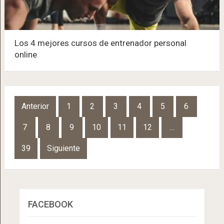
Los 4 mejores cursos de entrenador personal
online
Navegación
Anterior
1
2
3
4
5
6
de
7
8
9
10
11
12
…
entradas
39
Siguiente
FACEBOOK