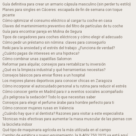
Guía definitiva para crear un armario cápsula masculino (sin perder tu estilo)
Planes para singles en Cáceres: escapada de fin de semana con toque
picante
Cómo optimizar el consumo eléctrico al cargar tu coche en casa
Claves del mantenimiento preventivo del filtro de partículas de tu coche
Guía para encontrar pareja en Molina de Segura
Tipos de cargadores para coches eléctricos y cómo elegir el adecuado
Cómo pedir un préstamo sin nómina: claves para conseguirlo
Reiki para la ansiedad y el estrés del trabajo: ¿Funciona de verdad?
¿Cuánto pagas de intereses en una hipoteca?
Cómo combinar unas zapatillas Salomon​
Reformar para alquilar, consejos para rentabilizar tu inversión
¿Qué es la limpieza industrial y qué herramientas necesitas?
Consejos básicos para enviar flores a un hospital
Los mejores planes deportivos para conocer chicas en Zaragoza
Cómo incorporar el autocuidado personal a tu rutina para reducir el estrés
Cómo conocer gente en Madrid para ir a eventos sociales acompañado
¿Es peligrosa la sedación? Todo lo que necesitas saber
Consejos para elegir el perfume árabe para hombre perfecto para ti
Cómo conocer mujeres rusas en Valencia
¿Cuándo hay que ir al dentista? Razones para visitar a este especialista
Técnicas más efectivas para aumentar la masa muscular de las piernas con
la bicicleta indoor
Qué tipo de maquinaria agrícola es la más utilizada en el campo
Cambio de estética y nuevo equipamiento, la X-ADV 750 2025 ya está aquí