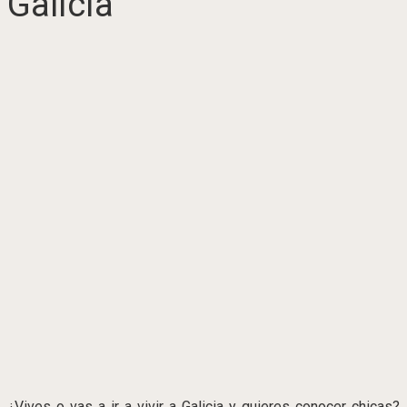
Galicia
¿Vives o vas a ir a vivir a Galicia y quieres conocer chicas?