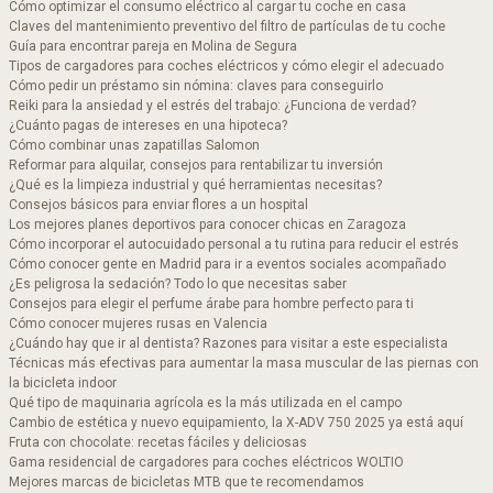
Cómo optimizar el consumo eléctrico al cargar tu coche en casa
Claves del mantenimiento preventivo del filtro de partículas de tu coche
Guía para encontrar pareja en Molina de Segura
Tipos de cargadores para coches eléctricos y cómo elegir el adecuado
Cómo pedir un préstamo sin nómina: claves para conseguirlo
Reiki para la ansiedad y el estrés del trabajo: ¿Funciona de verdad?
¿Cuánto pagas de intereses en una hipoteca?
Cómo combinar unas zapatillas Salomon​
Reformar para alquilar, consejos para rentabilizar tu inversión
¿Qué es la limpieza industrial y qué herramientas necesitas?
Consejos básicos para enviar flores a un hospital
Los mejores planes deportivos para conocer chicas en Zaragoza
Cómo incorporar el autocuidado personal a tu rutina para reducir el estrés
Cómo conocer gente en Madrid para ir a eventos sociales acompañado
¿Es peligrosa la sedación? Todo lo que necesitas saber
Consejos para elegir el perfume árabe para hombre perfecto para ti
Cómo conocer mujeres rusas en Valencia
¿Cuándo hay que ir al dentista? Razones para visitar a este especialista
Técnicas más efectivas para aumentar la masa muscular de las piernas con
la bicicleta indoor
Qué tipo de maquinaria agrícola es la más utilizada en el campo
Cambio de estética y nuevo equipamiento, la X-ADV 750 2025 ya está aquí
Fruta con chocolate: recetas fáciles y deliciosas
Gama residencial de cargadores para coches eléctricos WOLTIO
Mejores marcas de bicicletas MTB que te recomendamos